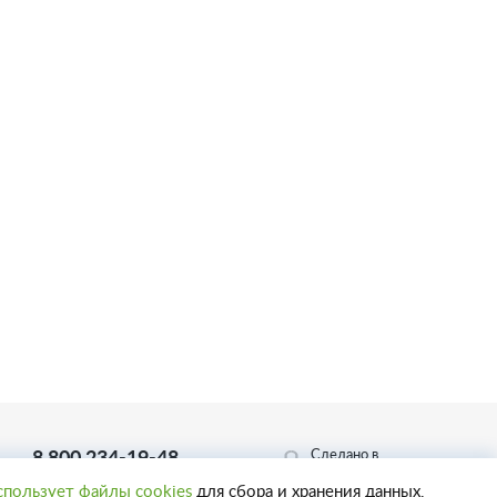
Сделано в
8 800 234-19-48
Пенза-Онлайн
Телефон горячей линии
спользует файлы cookies
для сбора и хранения данных.