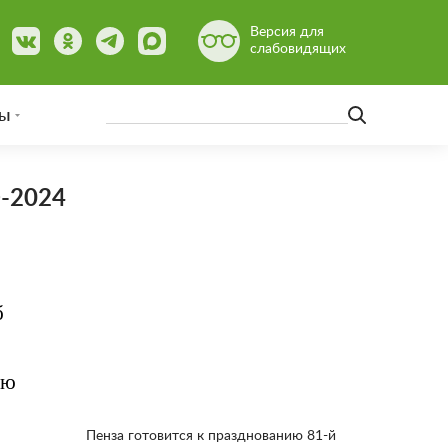
Версия для
слабовидящих
ы
Э-2024
б
ую
Пенза готовится к празднованию 81-й