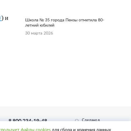
/
) и
Школа № 35 города Пензы отметила 80-
летний юбилей
30 марта 2026
Сделано в
8 800 234-19-48
Пенза-Онлайн
Телефон горячей линии
спользует файлы cookies
для сбора и хранения данных.