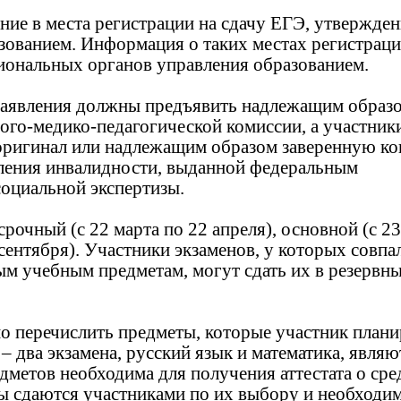
ие в места регистрации на сдачу ЕГЭ, утвержде
зованием. Информация о таких местах регистрац
иональных органов управления образованием.
 заявления должны предъявить надлежащим образ
го-медико-педагогической комиссии, а участник
 оригинал или надлежащим образом заверенную к
ления инвалидности, выданной федеральным
оциальной экспертизы.
срочный (с 22 марта по 22 апреля), основной (с 23
 сентября). Участники экзаменов, у которых совпа
ым учебным предметам, могут сдать их в резервн
мо перечислить предметы, которые участник плани
– два экзамена, русский язык и математика, являю
дметов необходима для получения аттестата о ср
ы сдаются участниками по их выбору и необходи