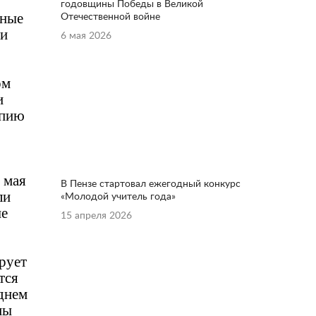
годовщины Победы в Великой
нные
Отечественной войне
ии
6 мая 2026
ом
и
опию
 мая
В Пензе стартовал ежегодный конкурс
ли
«Молодой учитель года»
ые
15 апреля 2026
рует
тся
еднем
мы