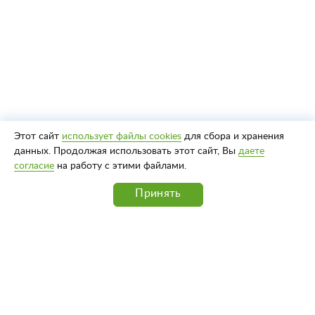
Этот сайт
использует файлы cookies
для сбора и хранения
данных. Продолжая использовать этот сайт, Вы
даете
согласие
на работу с этими файлами.
Принять
Адрес: ул. Володарского, д. 5, г. Пенза 440026
Телефон: (8412) 56-02-20
Факс: (8412) 52-20-72
8 800 234-19-48
Телефон горячей линии